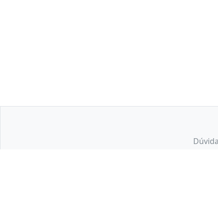
Dúvida
Os preços, promoções, condições de pagamento, frete e estoque são vá
Kalunga SA - CNPJ: 43