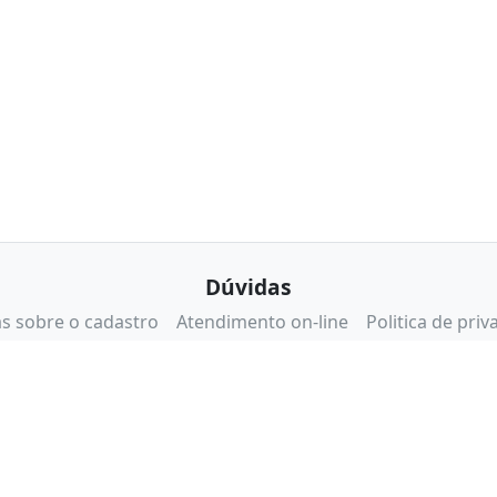
Dúvidas
s sobre o cadastro
Atendimento on-line
Politica de priv
Certificados e Segurança
Certisign
Reclame Aqui
eBit
lidos apenas para compras pelo site. No caso de diferença de preço no sit
.283.811/0001-50 - Endereço: Rua da Mooca, 766 - São Paulo